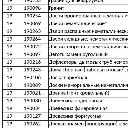
19
190233
Гравий для аквариумов
19
190098
Гранит
19
190254
Двери бронированные неметалли
19
190069
Двери неметаллические*
19
190263
Двери распашные неметаллическ
19
190264
Двери складные, неметаллическ
19
190022
Двери створчатые неметаллическ
19
190097
Деготь каменноугольный
19
190216
Дефлекторы дымовых труб немет
19
190243
Дома сборные [наборы готовые],
19
190106
Доска паркетная
19
190089
Доски мемориальные неметаллич
19
190021
Дранка (гонт кровельный)
19
190030
Древесина поделочная
19
190034
Древесина фанеровочная
19
190127
Древесина формуемая
19
190262
Древки знамен [конструкции] не