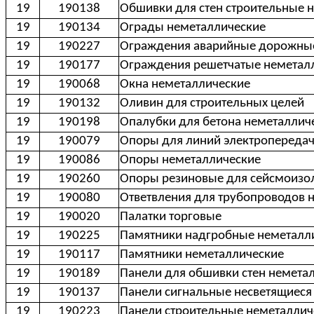
19
190138
Обшивки для стен строительные 
19
190134
Ограды неметаллические
19
190227
Ограждения аварийные дорожные
19
190177
Ограждения решетчатые неметал
19
190068
Окна неметаллические
19
190132
Оливин для строительных целей
19
190198
Опалубки для бетона неметаллич
19
190079
Опоры для линий электропередач
19
190086
Опоры неметаллические
19
190260
Опоры резиновые для сейсмоизо
19
190080
Ответвления для трубопроводов 
19
190020
Палатки торговые
19
190225
Памятники надгробные неметалл
19
190117
Памятники неметаллические
19
190189
Панели для обшивки стен немета
19
190137
Панели сигнальные несветящиеся
19
190223
Панели строительные неметаллич