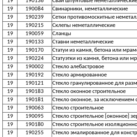
19
190136
Сваи шпунтовые неметаллически
19
190084
Свинарники, неметаллические
19
190239
Сетки противомоскитные неметал
19
190215
Склепы неметаллические
19
190059
Сланцы
19
190133
Ставни неметаллические
19
190170
Статуи из камня, бетона или мра
19
190224
Статуэтки из камня, бетона или 
19
190002
Стекло алебастровое
19
190192
Стекло армированное
19
190121
Стекло гранулированное для разм
19
190183
Стекло оконное строительное
19
190181
Стекло оконное, за исключением 
19
190063
Стекло строительное
19
190095
Стекло строительное [оконное] з
19
190180
Стекло строительное изоляционн
19
190255
Стекло эмалированное для конст