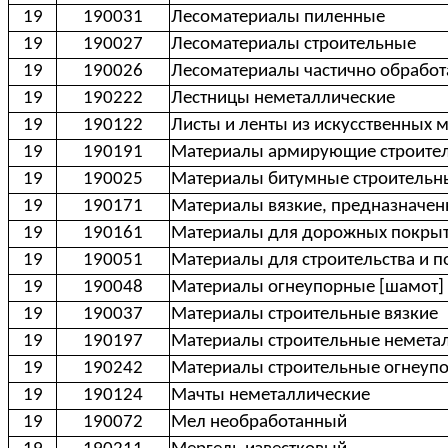
19
190031
Лесоматериалы пиленные
19
190027
Лесоматериалы строительные
19
190026
Лесоматериалы частично обрабо
19
190222
Лестницы неметаллические
19
190122
Листы и ленты из искусственных 
19
190191
Материалы армирующие строител
19
190025
Материалы битумные строительн
19
190171
Материалы вязкие, предназначенн
19
190161
Материалы для дорожных покры
19
190051
Материалы для строительства и п
19
190048
Материалы огнеупорные [шамот]
19
190037
Материалы строительные вязкие
19
190197
Материалы строительные немета
19
190242
Материалы строительные огнеуп
19
190124
Мачты неметаллические
19
190072
Мел необработанный