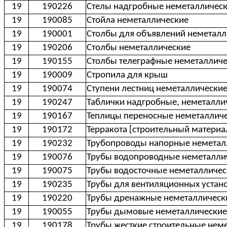
19
190226
Стелы надгробные неметалличес
19
190085
Стойла неметаллические
19
190001
Столбы для объявлений неметалл
19
190206
Столбы неметаллические
19
190155
Столбы телеграфные неметаллич
19
190009
Стропила для крыш
19
190074
Ступени лестниц неметаллически
19
190247
Таблички надгробные, неметалли
19
190167
Теплицы переносные неметаллич
19
190172
Терракота [строительный материа
19
190232
Трубопроводы напорные неметал
19
190076
Трубы водопроводные неметалли
19
190075
Трубы водосточные неметалличес
19
190235
Трубы для вентиляционных устан
19
190220
Трубы дренажные неметаллическ
19
190055
Трубы дымовые неметаллические
19
190178
Трубы жесткие строительные нем