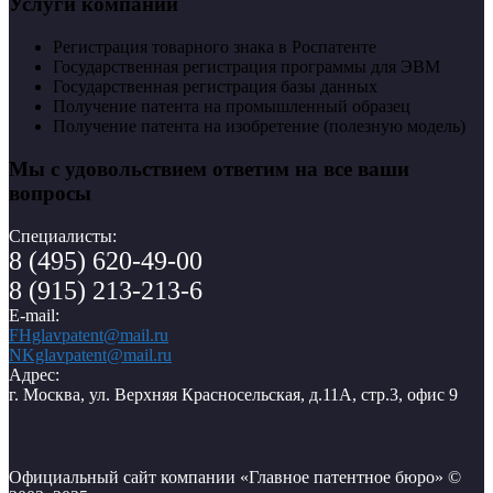
Услуги компании
Регистрация товарного знака в Роспатенте
Государственная регистрация программы для ЭВМ
Государственная регистрация базы данных
Получение патента на промышленный образец
Получение патента на изобретение (полезную модель)
Мы с удовольствием ответим на все ваши
вопросы
Специалисты:
8 (495) 620-49-00
8 (915) 213-213-6
E-mail:
FHglavpatent@mail.ru
NKglavpatent@mail.ru
Адрес:
г. Москва, ул. Верхняя Красносельская, д.11А, стр.3, офис 9
Официальный сайт компании «Главное патентное бюро» ©