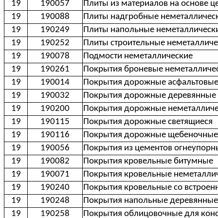
19
190057
Плиты из материалов на основе ц
19
190088
Плиты надгробные неметалличес
19
190249
Плиты напольные неметаллическ
19
190252
Плиты строительные неметалличе
19
190078
Подмости неметаллические
19
190261
Покрытия броневые неметалличе
19
190014
Покрытия дорожные асфальтовы
19
190032
Покрытия дорожные деревянные
19
190200
Покрытия дорожные неметалличе
19
190115
Покрытия дорожные светящиеся
19
190116
Покрытия дорожные щебеночные 
19
190056
Покрытия из цементов огнеупорн
19
190082
Покрытия кровельные битумные
19
190071
Покрытия кровельные неметалли
19
190240
Покрытия кровельные со встрое
19
190248
Покрытия напольные деревянны
19
190258
Покрытия облицовочные для конс