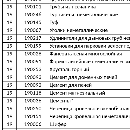
19
190101
Трубы из песчаника
19
190246
Турникеты, неметаллические
19
190145
Туф
19
190067
Уголки неметаллические
19
190217
Удлинители для дымовых труб не
19
190199
Установки для парковки велосип
19
190028
Фанера клееная многослойная
19
190091
Формы литейные неметаллически
19
190253
Хрусталь горный
19
190093
Цемент для доменных печей
19
190092
Цемент для печей
19
190118
Цемент магнезиальный
19
190036
Цементы*
19
190250
Черепица кровельная желобчатая
19
190151
Черепица кровельная неметаллич
19
190006
Шифер