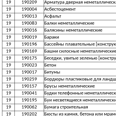
19
190209
Арматура дверная неметаллическ
19
190004
Асбестоцемент
19
190013
Асфальт
19
190083
Балки неметаллические
19
190016
Балясины неметаллические
19
190019
Бараки
19
190196
Бассейны плавательные [констру
19
190169
Башни силосные неметаллически
19
190175
Беседки, увитые зеленью [констр
19
190023
Бетон
19
190017
Битумы
19
190259
Бордюры пластиковые для ландш
19
190157
Брусы неметаллические
19
190041
Будки телефонные неметалличес
19
190195
Буи несветящиеся неметаллическ
19
190062
Бумага строительная
19
190202
Бюсты из камня, бетона или мра