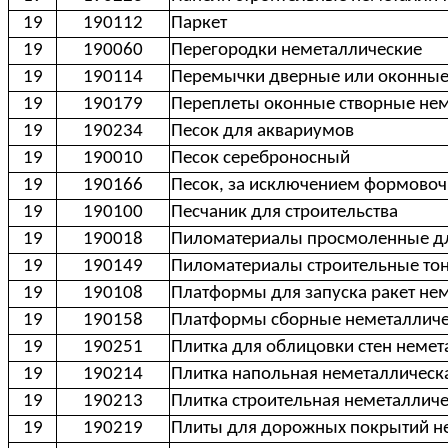
19
190112
Паркет
19
190060
Перегородки неметаллические
19
190114
Перемычки дверные или оконные
19
190179
Переплеты оконные створные не
19
190234
Песок для аквариумов
19
190010
Песок сереброносный
19
190166
Песок, за исключением формовоч
19
190100
Песчаник для строительства
19
190018
Пиломатериалы просмоленные дл
19
190149
Пиломатериалы строительные то
19
190108
Платформы для запуска ракет не
19
190158
Платформы сборные неметалличе
19
190251
Плитка для облицовки стен немет
19
190214
Плитка напольная неметаллическ
19
190213
Плитка строительная неметаллич
19
190219
Плиты для дорожных покрытий н