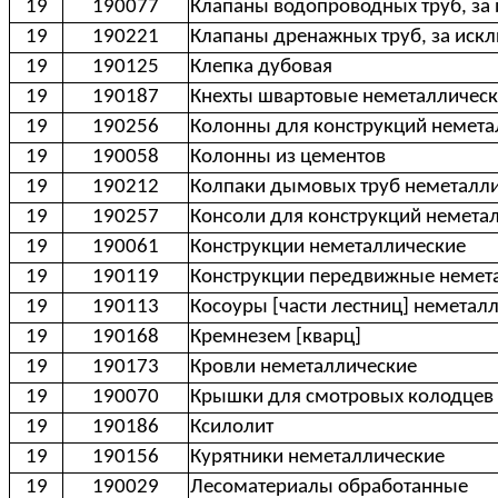
19
190077
Клапаны водопроводных труб, за
19
190221
Клапаны дренажных труб, за иск
19
190125
Клепка дубовая
19
190187
Кнехты швартовые неметалличес
19
190256
Колонны для конструкций немета
19
190058
Колонны из цементов
19
190212
Колпаки дымовых труб неметалл
19
190257
Консоли для конструкций немета
19
190061
Конструкции неметаллические
19
190119
Конструкции передвижные немет
19
190113
Косоуры [части лестниц] неметал
19
190168
Кремнезем [кварц]
19
190173
Кровли неметаллические
19
190070
Крышки для смотровых колодцев
19
190186
Ксилолит
19
190156
Курятники неметаллические
19
190029
Лесоматериалы обработанные