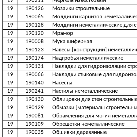
19
190211
Мергель известковый
19
190126
Мозаики строительные
19
190065
Молдинги карнизов неметалличес
19
190128
Молдинги неметаллические для с
19
190120
Мрамор
19
190008
Мука шиферная
19
190123
Навесы [конструкции] неметалли
19
190174
Надгробья неметаллические
19
190131
Накладки для гидроизоляции стр
19
190066
Накладки стыковые для гидроиз
19
190140
Насесты
19
190241
Настилы неметаллические
19
190130
Облицовки для стен строительны
19
190129
Обмазки [материалы строительны
19
190081
Обрамления для могил неметалли
19
190109
Обрешетки неметаллические
19
190035
Обшивки деревянные