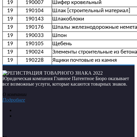
19
190007
Шифер кровельный
19
190104
Шлак [строительный материал]
19
190143
Шлакоблоки
19
190176
Шпалы железнодорожные немета
19
190033
Шпон
19
190105
Щебень
19
190024
Элементы строительные из бетон
19
190228
Ящики почтовые из камня
Юридическая компания Главное Патентное Бюро оказывает
все возможные услуги, которые касаются товарных знаков.
О компании
Подробнее