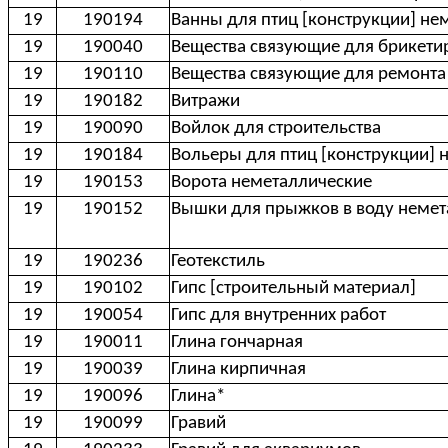
19
190194
Ванны для птиц [конструкции] не
19
190040
Вещества связующие для брикети
19
190110
Вещества связующие для ремонт
19
190182
Витражи
19
190090
Войлок для строительства
19
190184
Вольеры для птиц [конструкции]
19
190153
Ворота неметаллические
19
190152
Вышки для прыжков в воду немет
19
190236
Геотекстиль
19
190102
Гипс [строительный материал]
19
190054
Гипс для внутренних работ
19
190011
Глина гончарная
19
190039
Глина кирпичная
19
190096
Глина*
19
190099
Гравий