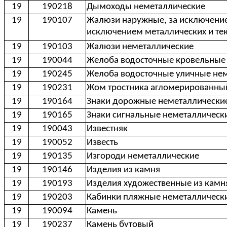
19
190218
Дымоходы неметаллические
19
190107
Жалюзи наружные, за исключением
исключением металлических и те
19
190103
Жалюзи неметаллические
19
190044
Желоба водосточные кровельные
19
190245
Желоба водосточные уличные не
19
190231
Жом тростника агломерированный
19
190164
Знаки дорожные неметаллические
19
190165
Знаки сигнальные неметаллическ
19
190043
Известняк
19
190052
Известь
19
190135
Изгороди неметаллические
19
190146
Изделия из камня
19
190193
Изделия художественные из камн
19
190203
Кабинки пляжные неметаллическ
19
190094
Камень
19
190237
Камень бутовый