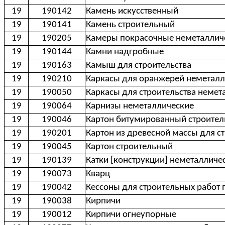
19
190142
Камень искусственный
19
190141
Камень строительный
19
190205
Камеры покрасочные неметаллич
19
190144
Камни надгробные
19
190163
Камыш для строительства
19
190210
Каркасы для оранжерей неметалл
19
190050
Каркасы для строительства немет
19
190064
Карнизы неметаллические
19
190046
Картон битумированный строите
19
190201
Картон из древесной массы для с
19
190045
Картон строительный
19
190139
Катки [конструкции] неметалличе
19
190073
Кварц
19
190042
Кессоны для строительных работ 
19
190038
Кирпичи
19
190012
Кирпичи огнеупорные