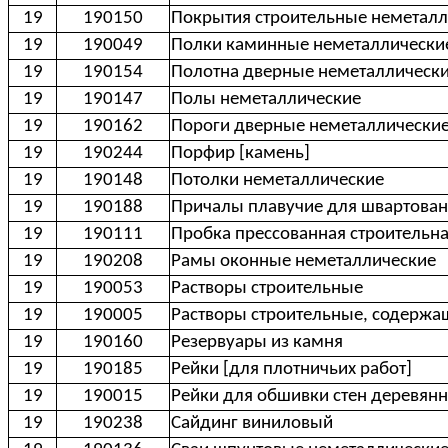
19
190150
Покрытия строительные неметалл
19
190049
Полки каминные неметаллически
19
190154
Полотна дверные неметаллически
19
190147
Полы неметаллические
19
190162
Пороги дверные неметаллически
19
190244
Порфир [камень]
19
190148
Потолки неметаллические
19
190188
Причалы плавучие для швартован
19
190111
Пробка прессованная строительн
19
190208
Рамы оконные неметаллические
19
190053
Растворы строительные
19
190005
Растворы строительные, содержа
19
190160
Резервуары из камня
19
190185
Рейки [для плотничьих работ]
19
190015
Рейки для обшивки стен деревян
19
190238
Сайдинг виниловый