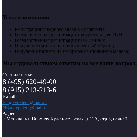
Услуги компании
Регистрация товарного знака в Роспатенте
Государственная регистрация программы для ЭВМ
Государственная регистрация базы данных
Получение патента на промышленный образец
Получение патента на изобретение (полезную модель)
Мы с удовольствием ответим на все ваши вопрос
Специалисты:
8 (495) 620-49-00
8 (915) 213-213-6
E-mail:
FHglavpatent@mail.ru
NKglavpatent@mail.ru
Адрес:
г. Москва, ул. Верхняя Красносельская, д.11А, стр.3, офис 9