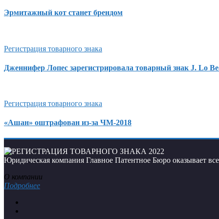
Эрмитажный кот станет брендом
Регистрация товарного знака
Дженнифер Лопес зарегистрировала товарный знак J. Lo Be
Регистрация товарного знака
«Ашан» оштрафован из-за ЧМ-2018
Юридическая компания Главное Патентное Бюро оказывает все 
О компании
Подробнее