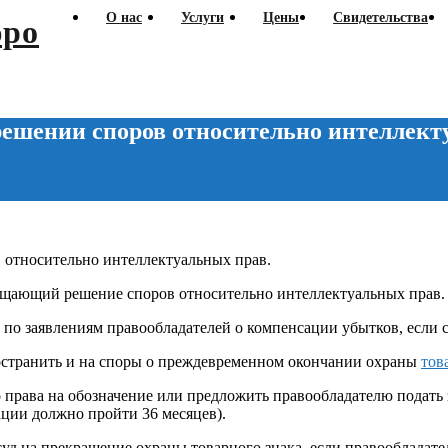
О нас
Услуги
Цены
Свидетельства
решении споров относительно интеллект
тносительно интеллектуальных прав.
рощающий решение споров относительно интеллектуальных прав.
 по заявлениям правообладателей о компенсации убытков, если
остранить и на споры о преждевременном окончании охраны
тов
рава на обозначение или предложить правообладателю подать зая
ации должно пройти 36 месяцев).
уд на прекращение охраны товарного знака, если правообладате