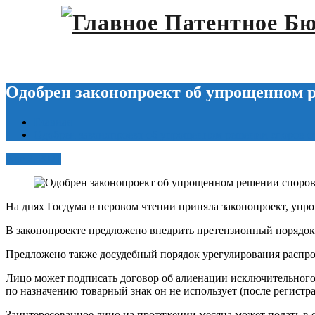
Одобрен законопроект об упрощенном 
Главная
Одобрен законопроект об упрощенном решении споров о
Авг 2, 2021
На днях Госдума в перовом чтении приняла законопроект, уп
В законопроекте предложено внедрить претензионный порядок
Предложено также досудебный порядок урегулирования распр
Лицо может подписать договор об алиенации исключительного п
по назначению товарный знак он не использует (после регистр
Заинтересованное лицо на протяжении месяца может подать в с