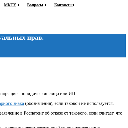
МКТУ
Вопросы
Контакты
уальных прав.
 спорящие – юридические лица или ИП.
арного знака
(обозначения), если таковой не используется.
вление в Роспатент об отказе от такового, если считает, что
ль в течение шестидесяти дней со дня направления