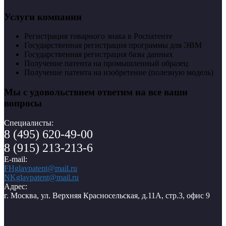
Услуги компании
Регистрация товарного знака в Роспатенте
Государственная регистрация программы для ЭВМ
Государственная регистрация базы данных
Получение патента на промышленный образец
Получение патента на изобретение (полезную модель)
Мы с удовольствием ответим на все ваши
вопросы
Специалисты:
8 (495) 620-49-00
8 (915) 213-213-6
E-mail:
FHglavpatent@mail.ru
NKglavpatent@mail.ru
Адрес:
г. Москва, ул. Верхняя Красносельская, д.11А, стр.3, офис 9