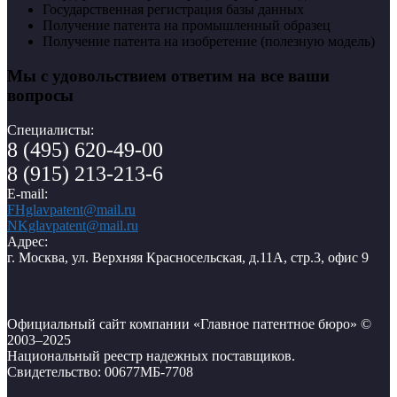
Государственная регистрация базы данных
Получение патента на промышленный образец
Получение патента на изобретение (полезную модель)
Мы с удовольствием ответим на все ваши
вопросы
Специалисты:
8 (495) 620-49-00
8 (915) 213-213-6
E-mail:
FHglavpatent@mail.ru
NKglavpatent@mail.ru
Адрес:
г. Москва, ул. Верхняя Красносельская, д.11А, стр.3, офис 9
Официальный сайт компании «Главное патентное бюро» ©
2003–2025
Национальный реестр надежных поставщиков.
Свидетельство: 00677МБ-7708