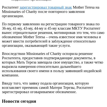
Роспатент
зарегистрировал товарный знак
Mother Teresa на
Missionaries of Charity после повторного заявления
организации.
По первому заявлению на регистрацию товарного знака по
36-му, 41-му, 43-му, 44-му и 45-му классам МКТУ Роспатент
вынес отрицательное решения, мотивировав это тем, что само
обозначение Mother Teresa – очень известное имя человека и
может ввести потребителей в заблуждение относительно
организации, оказывающей такие услуги.
Впоследствии Missionaries of Charity оспорила решение
Роспатента, предоставив подтверждающие документы, в
которых Мать Тереза завещала свое имущество, а также четко
выразила намерения относительно дальнейшего
использования своего имени в пользу заявившей индийской
компании.
Ввиду того, что заявку подала организация, которую
возглавляет преемник самой Матери Терезы, Роспатент
зарегистрировал оговариваемое обозначение.
Новости сегодня