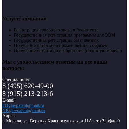
Услуги компании
Регистрация товарного знака в Роспатенте
Государственная регистрация программы для ЭВМ
Государственная регистрация базы данных
Получение патента на промышленный образец
Получение патента на изобретение (полезную модель)
Мы с удовольствием ответим на все ваши
вопросы
Специалисты:
8 (495) 620-49-00
8 (915) 213-213-6
E-mail:
FHglavpatent@mail.ru
NKglavpatent@mail.ru
Адрес:
г. Москва, ул. Верхняя Красносельская, д.11А, стр.3, офис 9