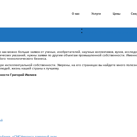
О нас
Услуги
Цены
Сви
Главная
РОСПАТЕНТ: тренды задачи инст
о как можно больше заявок от ученых, изобретателей, научных коллективов, вузов, исслед
фических указаний, нужны заявки по другим объектам промышленной собственности. Именн
ого технологического бизнеса.
мире интеллектуальной собственности. Уверены, на его страницах вы найдете много пол
 людей, жизнь нашей страны к лучшему.
ности Григорий Ивлиев
ой
-банка. «СМСфинанс» товарный знак