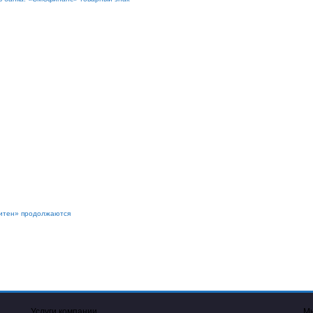
литен» продолжаются
Услуги компании
Мы