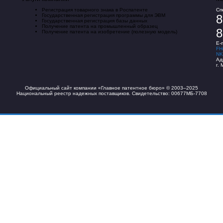
Регистрация товарного знака в Роспатенте
Сп
Государственная регистрация программы для ЭВМ
8
Государственная регистрация базы данных
Получение патента на промышленный образец
8
Получение патента на изобретение (полезную модель)
E-m
FH
NK
Ад
г.
Официальный сайт компании «Главное патентное бюро» © 2003–2025
Национальный реестр надежных поставщиков. Свидетельство: 00677МБ-7708