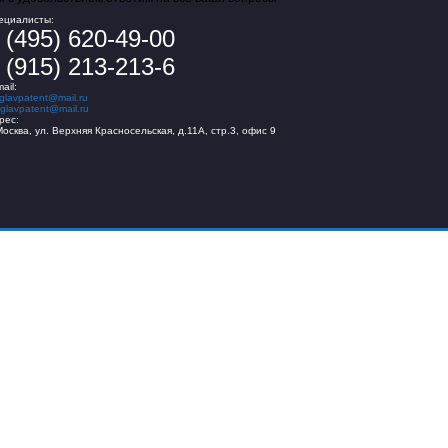
ециалисты:
 (495) 620-49-00
 (915) 213-213-6
ail:
glavpatent@mail.ru
glavpatent@mail.ru
рес:
 Москва, ул. Верхняя Красносельская, д.11А, стр.3, офис 9