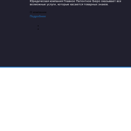
Юридическая компания Главное Патентное Бюро оказывает все
возможные услуги, которые касаются товарных знаков.
О компании
Подробнее