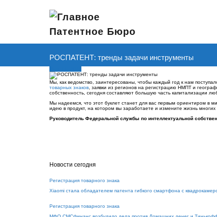
РОСПАТЕНТ: тренды задачи инструменты
Июн 13, 2021
Мы, как ведомство, заинтересованы, чтобы каждый год к нам поступал
товарных знаков
, заявки из регионов на регистрацию НМПТ и геогра
собственность, сегодня составляют большую часть капитализации люб
Мы надеемся, что этот буклет станет для вас первым ориентиром в 
идею в продукт, на котором вы заработаете и измените жизнь многих
Руководитель Федеральной службы по интеллектуальной собствен
Новости сегодня
Регистрация товарного знака
Xiaomi стала обладателем патента гибкого смартфона с квадрокамер
Регистрация товарного знака
МФО СМСфинанс возбудило дела против Домашних денег и Тинькофф