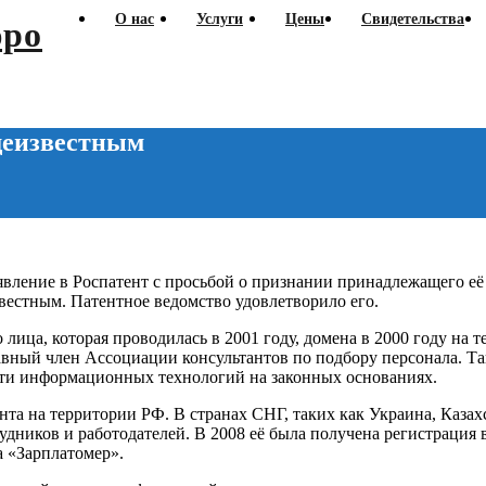
О нас
Услуги
Цены
Свидетельства
щеизвестным
аявление в Роспатент с просьбой о признании принадлежащего е
вестным. Патентное ведомство удовлетворило его.
ица, которая проводилась в 2001 году, домена в 2000 году на те
вный член Ассоциации консультантов по подбору персонала. Так
асти информационных технологий на законных основаниях.
та на территории РФ. В странах СНГ, таких как Украина, Казах
удников и работодателей. В 2008 её была получена регистрация 
 «Зарплатомер».