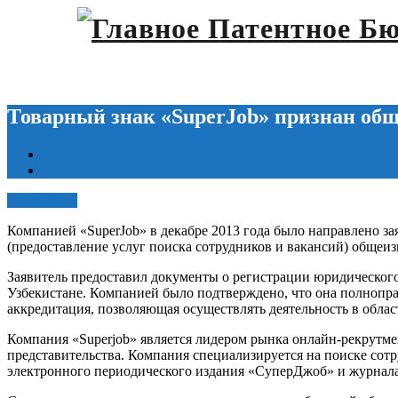
Товарный знак «SuperJob» признан об
Главная
Товарный знак «SuperJob» признан общеизвестным
Окт 7, 2021
Компанией «SuperJob» в декабре 2013 года было направлено з
(предоставление услуг поиска сотрудников и вакансий) общеиз
Заявитель предоставил документы о регистрации юридического л
Узбекистане. Компанией было подтверждено, что она полнопра
аккредитация, позволяющая осуществлять деятельность в обл
Компания «Superjob» является лидером рынка онлайн-рекрутмен
представительства. Компания специализируется на поиске сотр
электронного периодического издания «СуперДжоб» и журнала