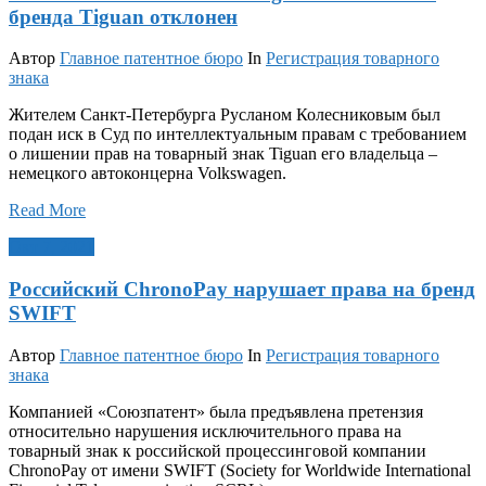
бренда Tiguan отклонен
Автор
Главное патентное бюро
In
Регистрация товарного
знака
Жителем Санкт-Петербурга Русланом Колесниковым был
подан иск в Суд по интеллектуальным правам с требованием
о лишении прав на товарный знак Tiguan его владельца –
немецкого автоконцерна Volkswagen.
Read More
Окт 7, 2021
Российский ChronoPay нарушает права на бренд
SWIFT
Автор
Главное патентное бюро
In
Регистрация товарного
знака
Компанией «Союзпатент» была предъявлена претензия
относительно нарушения исключительного права на
товарный знак к российской процессинговой компании
ChronoPay от имени SWIFT (Society for Worldwide International