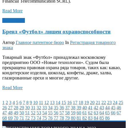
Financial Telecommunication SCRL).
Read More
Окт 7, 2021
Бренд «Футбол» лишен охраноспособности
Автор
Главное патентное бюро
In
Регистрация товарного
знака
Товарный знак «Футбол» принадлежал московскому
предприятию ООО «Новые технологии». Судом была
прекращена правовая охрана ряда товаров, таких как: какао,
кондитерские изделия, шоколад, конфеты, драже, халва,
глазированные орехи и многие другие.
Read More
1
2
3
4
5
6
7
8
9
10
11
12
13
14
15
16
17
18
19
20
21
22
23
24
25
26
27
28
29
30
31
32
33
34
35
36
37
38
39
40
41
42
43
44
45
46
47
48
49
50
51
52
53
54
55
56
57
58
59
60
61
62
63
64
65
66
67
68
69
70
71
72
73
74
75
76
77
78
79
80
81
82
83
84
85
86