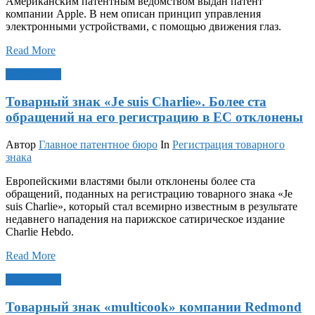
Американским патентным ведомством выдан патент
компании Apple. В нем описан принцип управления
электронными устройствами, с помощью движения глаз.
Read More
Окт 7, 2021
Товарный знак «Je suis Charlie». Более ста
обращений на его регистрацию в ЕС отклонены
Автор
Главное патентное бюро
In
Регистрация товарного
знака
Европейскими властями были отклонены более ста
обращений, поданных на регистрацию товарного знака «Je
suis Charlie», который стал всемирно известным в результате
недавнего нападения на парижское сатирическое издание
Charlie Hebdo.
Read More
Окт 7, 2021
Товарный знак «multicook» компании Redmond