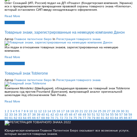
Олег Сохацкий (ИП, Россия) подал на ДП «Рошен» (Кондитерская компания, Украина)
иск о преждевременном прекращении правовой охраны товарного знака «Kremona»,
который остановлен СИП ввиду ненадлежащего оформления.
Read More
Июн 22, 2021
Товарные знаки, зарегистрированные на немецкую компанию Данон
Автор
Главное патентное бюро
In
Регистрация товарного знака
Иск подан в отношении товарных знаков, зарегистрированных на немецкую
компанию.
Read More
Июн 22, 2021
Товарный знак Toblerone
Автор
Главное патентное бюро
In
Регистрация товарного знака
Компания Mondelez (Швейцария), обладающая правами на товарный знак Toblerone
выиграла суд против Pounland (Британия), выпускающей аналог оригинальной
шоколадки под обозначением Twin Peaks.
Read More
1
2
3
4
5
6
7
8
9
10
11
12
13
14
15
16
17
18
19
20
21
22
23
24
25
26
27
28
29
30
31
32
33
34
35
36
37
38
39
40
41
42
43
44
45
46
47
48
49
50
51
52
53
54
55
56
57
58
59
60
61
62
63
64
65
66
67
68
69
70
71
72
73
74
75
76
77
78
79
80
81
82
83
84
85
86
87
Юридическая компания Главное Патентное Бюро оказывает все возможные услуги,
которые касаются товарных знаков.