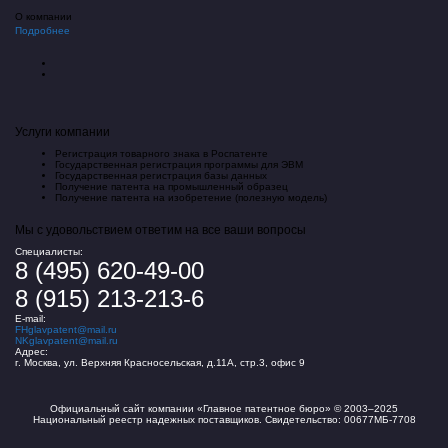
О компании
Подробнее
Услуги компании
Регистрация товарного знака в Роспатенте
Государственная регистрация программы для ЭВМ
Государственная регистрация базы данных
Получение патента на промышленный образец
Получение патента на изобретение (полезную модель)
Мы с удовольствием ответим на все ваши вопросы
Специалисты:
8 (495) 620-49-00
8 (915) 213-213-6
E-mail:
FHglavpatent@mail.ru
NKglavpatent@mail.ru
Адрес:
г. Москва, ул. Верхняя Красносельская, д.11А, стр.3, офис 9
Официальный сайт компании «Главное патентное бюро» © 2003–2025
Национальный реестр надежных поставщиков. Свидетельство: 00677МБ-7708