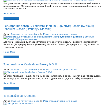
Как утверждают некоторые специалисты такие изменения в названии новой модели
авто компании MG связаны с Jaguar Land Rover, которая является правообладателем
товарного знака XS.
Read More
Июн 22, 2021
Регистрация товарных знаков Etherium (Эфириум) Bitcoin (Биткоин)
Etherium Classic (Эфириум классик)
Автор
Главное патентное бюро
In
Регистрация товарного знака
Дмитрий Троицкий (Екатеринбург) хочет зарегистрировать названия криптовалют
Etherium (Эфириум), Bitcoin (Биткоин), Etherium Classic (Эфириум классик) в качестве
товарных знаков
Read More
Июн 22, 2021
Товарный знак Kardashian Bakery & Grill
Автор
Главное патентное бюро
In
Регистрация товарного знака
Сестры Кардашян нашли причину вновь напомнить о себе. На этот раз им пришлось
не по вкусу название ресторана, и они подали иск в суд на хозяйку заведения.
Read More
Июн 22, 2021
Товарный знак Kremona
Автор
Главное патентное бюро
In
Регистрация товарного знака