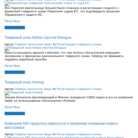
Ино Карелия (жительнице Греции) было отказано в регистрации сходного с
фамилией товарного знака «Карелия» судом ЕС, что подтвердило решение
Управления о защите ИС.
Read More
Июн 22, 2021
Товарный знак Аdidas против Eleague
Автор
Главное патентное бюро
In
Регистрация товарного знака
Юристы концерна пришли к мнению, что три полосы обозначения нарушают
положение о принципах оригинального товарного знака. Аdidasу не привыкать
подавать подобные жалобы.
Read More
Июн 22, 2021
Товарный знак Animoji
Автор
Главное патентное бюро
In
Регистрация товарного знака
Энрике Бонансеа (проживающий в Японии гражданин США) подал в иск на компанию
Apple за использование обозначения «Animoji».
Read More
Июн 22, 2021
Компании MG пришлось вернуться к прежнему названию нового
кроссовера
Автор
Главное патентное бюро
In
Регистрация товарного знака