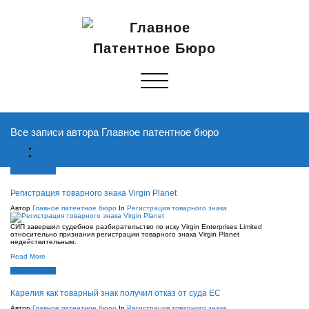
Показать/
Скрыть
навигацию
Все записи автора Главное патентное бюро
Главная
Регистрация товарного знака Virgin Planet
Июн 22, 2021
Регистрация товарного знака Virgin Planet
Автор
Главное патентное бюро
In
Регистрация товарного знака
СИП завершил судебное разбирательство по иску Virgin Enterprises Limited
относительно признания регистрации товарного знака Virgin Planet
недействительным.
Read More
Июн 22, 2021
Карелия как товарный знак получил отказ от суда ЕС
Автор
Главное патентное бюро
In
Регистрация товарного знака