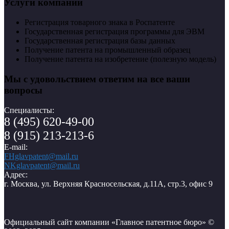
Услуги компании
Регистрация товарного знака в Роспатенте
Государственная регистрация программы для ЭВМ
Государственная регистрация базы данных
Получение патента на промышленный образец
Получение патента на изобретение (полезную модель)
Мы с удовольствием ответим на все ваши
вопросы
Специалисты:
8 (495) 620-49-00
8 (915) 213-213-6
E-mail:
FHglavpatent@mail.ru
NKglavpatent@mail.ru
Адрес:
г. Москва, ул. Верхняя Красносельская, д.11А, стр.3, офис 9
Официальный сайт компании «Главное патентное бюро» ©