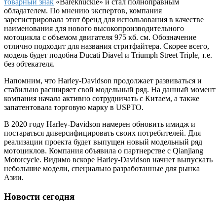
товарный знак
«Bareknuckle» и стал полноправным
обладателем. По мнению экспертов, компания
зарегистрировала этот бренд для использования в качестве
наименования для нового высокопроизводительного
мотоцикла с объемом двигателя 975 кб. см. Обозначение
отлично подходит для названия стритфайтера. Скорее всего,
модель будет подобна Ducati Diavel и Triumph Street Triple, т.е.
без обтекателя.
Напомним, что Harley-Davidson продолжает развиваться и
стабильно расширяет свой модельный ряд. На данный момент
компания начала активно сотрудничать с Китаем, а также
запатентовала торговую марку в USPTO.
В 2020 году Harley-Davidson намерен обновить имидж и
постараться диверсифицировать своих потребителей. Для
реализации проекта будет выпущен новый модельный ряд
мотоциклов. Компания объявила о партнерстве с Qianjiang
Motorcycle. Видимо вскоре Harley-Davidson начнет выпускать
небольшие модели, специально разработанные для рынка
Азии.
Новости сегодня